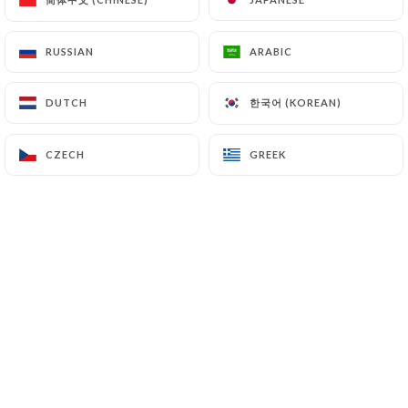
EN
MENU
RUSSIAN
RUSSIAN
ARABIC
ARABIC
한국어 (KOREAN)
한국어 (KOREAN)
DUTCH
DUTCH
CZECH
CZECH
GREEK
GREEK
/
HOME
PRESS DETAILS
Press Details