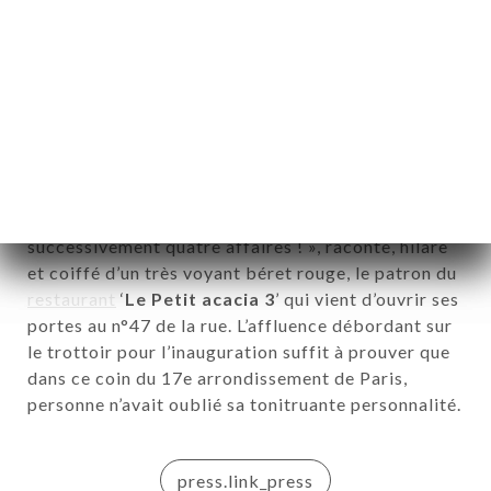
Maillot et les Ternes. Un havre de convivialité
et de bonne franquette devenu rare.
Faites sauter les bouchons ! C’est un retour en
fanfare que vient de faire
Fred Boulanger
dans «
sa » rue, celle des Acacias, située à quelques
hectomètres en contrebas de l’
Arc de Triomphe
. «
C’est ici que j’ai débuté il y trente ans et j’y ai tenu
ME
successivement quatre affaires ! », raconte, hilare
OK
et coiffé d’un très voyant béret rouge, le patron du
restaurant
‘
Le Petit acacia 3
’ qui vient d’ouvrir ses
LERY
portes au n°47 de la rue. L’affluence débordant sur
IEWS
le trottoir pour l’inauguration suffit à prouver que
NU
dans ce coin du 17e arrondissement de Paris,
ESS
personne n’avait oublié sa tonitruante personnalité.
TACT
press.link_press