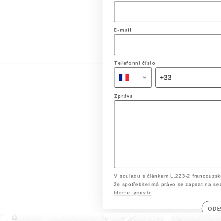
E-mail
Telefonní číslo
Zpráva
V souladu s článkem L.223-2 francouzsk
že spotřebitel má právo se zapsat na se
bloctel.gouv.fr
ODE