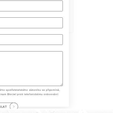
ého spotřebitelského zákoníku se připomíná,
znam Bloctel proti telefonickému oslovování:
SLAT