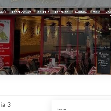
OMŮ
REZERVOVAT
GALERIE
RECENZE
NABÍDKA
TISK
KO
ia 3
Jméno