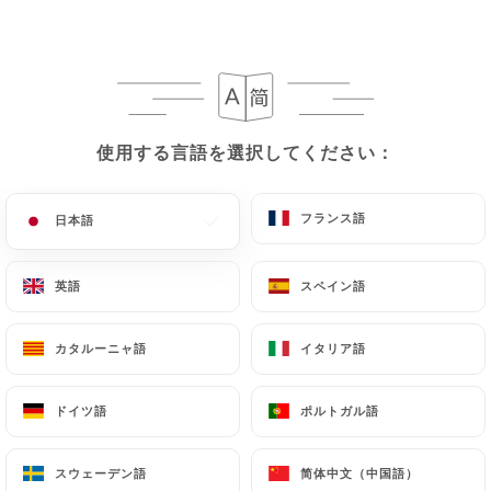
メニュー
JA
使用する言語を選択してください：
使用する言語を選択してください：
/
ホーム
レビュー
フランス語
フランス語
日本語
日本語
レビュー
英語
英語
スペイン語
スペイン語
カタルーニャ語
カタルーニャ語
イタリア語
イタリア語
58 Uniitiのレビュー
ドイツ語
ドイツ語
ポルトガル語
ポルトガル語
4.7 / 5
スウェーデン語
スウェーデン語
简体中文（中国語）
简体中文（中国語）
100%リアル、検証済みレビュー。