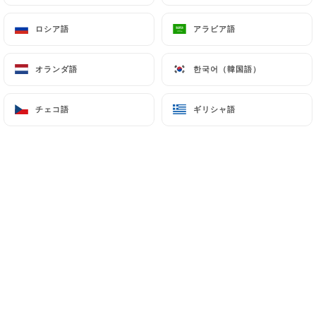
ロシア語
ロシア語
アラビア語
アラビア語
Cherina B.の評価
C
オランダ語
オランダ語
한국어（韓国語）
한국어（韓国語）
5/5
Accueil chaleureux. Plats excellents.
チェコ語
チェコ語
ギリシャ語
ギリシャ語
Ambiance chaleureuse.
19/06/2026
•
08:45
AUDE P.の評価
A
5/5
Cadre rustique et accueil chaleureux : au
top !
19/05/2026
•
08:16
Romuald G.の評価
R
5/5