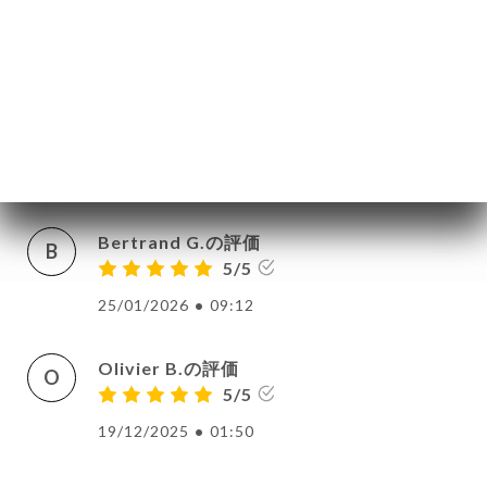
Elisabet P.の評価
E
5/5
Estuvimos encantados con el lugar, la
comida excelente!!!
13/02/2026
•
07:20
Bertrand G.の評価
B
5/5
25/01/2026
•
09:12
Olivier B.の評価
O
5/5
19/12/2025
•
01:50