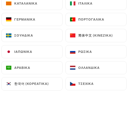
ΚΑΤΑΛΑΝΙΚΆ
ΚΑΤΑΛΑΝΙΚΆ
ΙΤΑΛΙΚΆ
ΙΤΑΛΙΚΆ
EL
ΜΕΝΟΎ
ΓΕΡΜΑΝΙΚΆ
ΓΕΡΜΑΝΙΚΆ
ΠΟΡΤΟΓΑΛΙΚΆ
ΠΟΡΤΟΓΑΛΙΚΆ
简体中文 (ΚΙΝΈΖΙΚΑ)
简体中文 (ΚΙΝΈΖΙΚΑ)
ΣΟΥΗΔΙΚΆ
ΣΟΥΗΔΙΚΆ
ΙΑΠΩΝΙΚΆ
ΙΑΠΩΝΙΚΆ
ΡΩΣΙΚΆ
ΡΩΣΙΚΆ
/
ΑΡΧΙΚΉ
ΤΎΠΟΣ
Τύπος
ΑΡΑΒΙΚΆ
ΑΡΑΒΙΚΆ
ΟΛΛΑΝΔΙΚΆ
ΟΛΛΑΝΔΙΚΆ
한국어 (ΚΟΡΕΆΤΙΚΑ)
한국어 (ΚΟΡΕΆΤΙΚΑ)
ΤΣΈΧΙΚΑ
ΤΣΈΧΙΚΑ